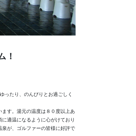
ム！
。
、ゆったり、のんびりとお過ごしく
います。湯元の温度は８０度以上あ
頃に適温になるように心がけており
温泉が、ゴルファーの皆様に好評で