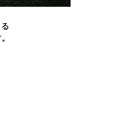
きる
す。